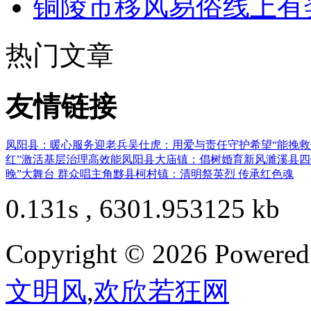
铜陵市移风易俗线上有
热门文章
友情链接
凤阳县：暖心服务迎老兵
吴仕虎：用爱与责任守护希望
“能挽
红”激活基层治理高效能
凤阳县大庙镇：倡树婚育新风
濉溪县四
晚”大舞台 群众唱主角
黟县柯村镇：清明祭英烈 传承红色魂
0.131s , 6301.953125 kb
Copyright © 2026 Powere
文明风
,
欢欣若狂网